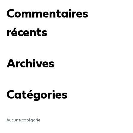
c
Commentaires
h
e
r
récents
c
h
e
Archives
r
:
Catégories
Aucune catégorie