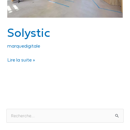
Solystic
marquedigitale
Lire la suite »
R
e