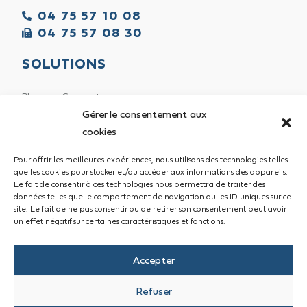
04 75 57 10 08
04 75 57 08 30
SOLUTIONS
Pharma-Concept
Gérer le consentement aux
Fabricant de mobilier & agencement
cookies
Sur mesure
Pour offrir les meilleures expériences, nous utilisons des technologies telles
Atelier de menuiserie
que les cookies pour stocker et/ou accéder aux informations des appareils.
Le fait de consentir à ces technologies nous permettra de traiter des
données telles que le comportement de navigation ou les ID uniques sur ce
INFORMATION
site. Le fait de ne pas consentir ou de retirer son consentement peut avoir
un effet négatif sur certaines caractéristiques et fonctions.
Contactez-nous
Accepter
Mentions légales
Politique de confidentialité
Refuser